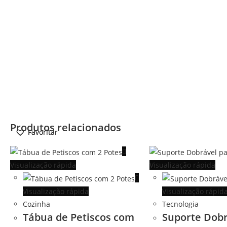
Produtos relacionados
Favoritar
Favoritar
Visualização rápida
Visualização rápida
Visualização rápida
Visualização rápid
Cozinha
Tecnologia
Tábua de Petiscos com
Suporte Dobr